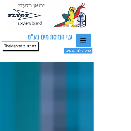
יבואן בלעדי
ע.י הנדסת מים בע"מ
TheMarker כתבה ב
כניסה למהנדסים