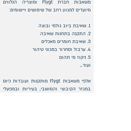
משאבות חברת Flygt ומוצריה הנלווים
מיועדים למגוון רחב של שימושים ויישומים:
1. שאיבת ביוב גולמי ובוצה
2. התקנה בתחנות שאיבה
3. שאיבת חומרים מאכלים
4. ערבול וסחרור במכוני טיהור
5. ניקוז מי תהום
ועוד...
אלפי משאבות Flygt מותקנות ועובדות כיום
במגזר הקיבוצי והמושבי, בעיריות ובמפעלי
תעשייה, ובהן גם משאבות טבולות, מגופים
מכניים, מערבלים טבולים ועוד.
חברת ע.י. הנדסת מים בע"מ מחויבת למתן
שירות בשטח ובבית המלאכה של החברה,