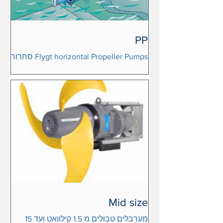
PP
Flygt horizontal Propeller Pumps סחרור
בין אגנים עם קיר משותף. ספיקה גבוהה
עם מנועים קטנים לשמירת התהליך במכוני
טיהור לקטלוג
Mid size
מערבלים טבולים מ 1.5 קילוואט ועד 15