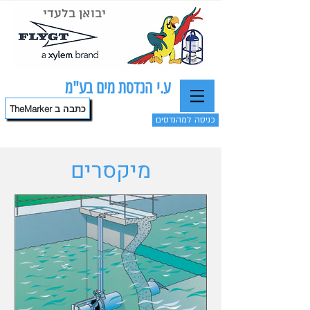
יבואן בלעדי
ע.י הנדסת מים בע"מ
TheMarker כתבה ב
כניסה למהנדסים
מיקסרים