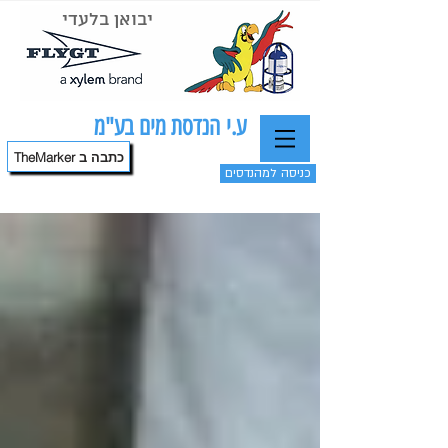
יבואן בלעדי
ע.י הנדסת מים בע"מ
TheMarker כתבה ב
כניסה למהנדסים