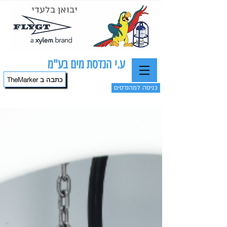
יבואן בלעדי
ע.י הנדסת מים בע"מ
TheMarker כתבה ב
כניסה למהנדסים